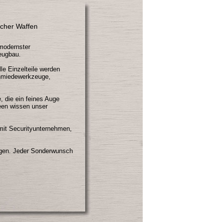
scher Waffen
 modernster
eugbau.
lle Einzelteile werden
chmiedewerkzeuge,
, die ein feines Auge
seen wissen unser
mit Securityunternehmen,
tungen. Jeder Sonderwunsch