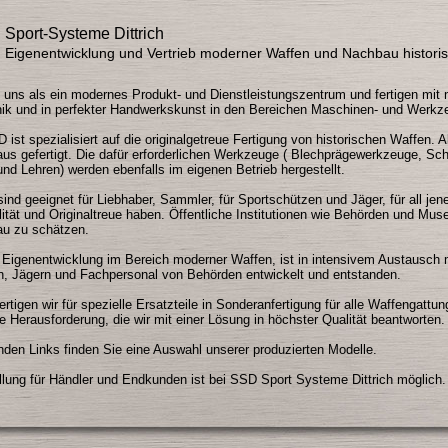
Sport-Systeme Dittrich
Eigenentwicklung und Vertrieb moderner Waffen und Nachbau histori
 uns als ein modernes Produkt- und Dienstleistungszentrum und fertigen mit
nik und in perfekter Handwerkskunst in den Bereichen Maschinen- und Werkz
ist spezialisiert auf die originalgetreue Fertigung von historischen Waffen. A
us gefertigt. Die dafür erforderlichen Werkzeuge ( Blechprägewerkzeuge, S
d Lehren) werden ebenfalls im eigenen Betrieb hergestellt.
sind geeignet für Liebhaber, Sammler, für Sportschützen und Jäger, für all jene
lität und Originaltreue haben. Öffentliche Institutionen wie Behörden und Mu
au zu schätzen.
 Eigenentwicklung im Bereich moderner Waffen, ist in intensivem Austausch 
n, Jägern und Fachpersonal von Behörden entwickelt und entstanden.
rtigen wir für spezielle Ersatzteile in Sonderanfertigung für alle Waffengat
ne Herausforderung, die wir mit einer Lösung in höchster Qualität beantworten.
nden Links finden Sie eine Auswahl unserer produzierten Modelle.
llung für Händler und Endkunden ist bei SSD Sport Systeme Dittrich möglich.