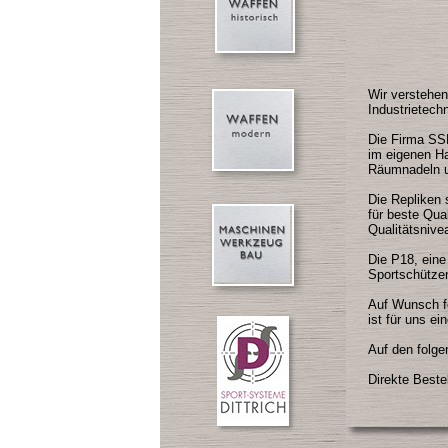
Wir verstehen
Industrietech
Die Firma SSD 
im eigenen Ha
Räumnadeln un
Die Repliken 
für beste Qua
Qualitätsnive
Die P18, eine
Sportschütze
Auf Wunsch fe
ist für uns ei
Auf den folge
Direkte Beste